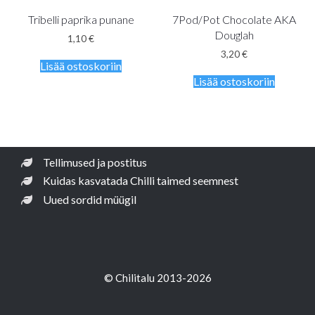
Tribelli paprika punane
7Pod/Pot Chocolate AKA
Douglah
1,10
€
3,20
€
Lisää ostoskoriin
Lisää ostoskoriin
Tellimused ja postitus
Kuidas kasvatada Chilli taimed seemnest
Uued sordid müügil
© Chilitalu 2013-2026