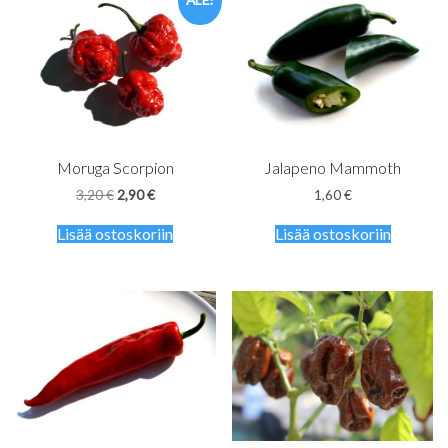
ALE!
Moruga Scorpion
Jalapeno Mammoth
Alkuperäinen
Nykyinen
3,20
€
2,90
€
1,60
€
hinta
hinta
oli:
on:
Lisää ostoskoriin
Lisää ostoskoriin
3,20 €.
2,90 €.