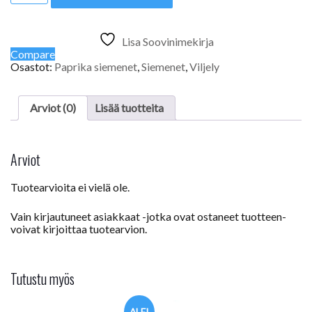
määrä
Lisa Soovinimekirja
Compare
Osastot:
Paprika siemenet
,
Siemenet
,
Viljely
Arviot (0)
Lisää tuotteita
Arviot
Tuotearvioita ei vielä ole.
Vain kirjautuneet asiakkaat -jotka ovat ostaneet tuotteen-
voivat kirjoittaa tuotearvion.
Tutustu myös