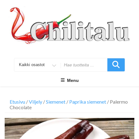
Skip
to
content
Search
for
Menu
Etusivu
/
Viljely
/
Siemenet
/
Paprika siemenet
/ Palermo
Chocolate