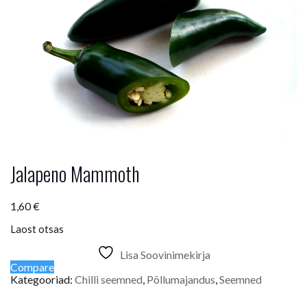
Jalapeno Mammoth
1,60
€
Laost otsas
Lisa Soovinimekirja
Compare
Kategooriad:
Chilli seemned
,
Põllumajandus
,
Seemned