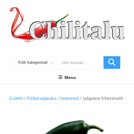
Skip
to
content
Search
for
Menu
Esileht
/
Põllumajandus
/
Seemned
/ Jalapeno Mammoth