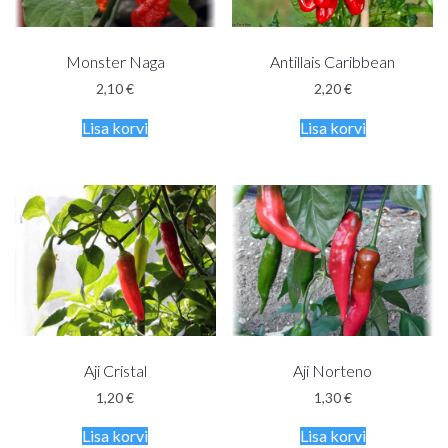
Monster Naga
Antillais Caribbean
2,10
€
2,20
€
Lisa korvi
Lisa korvi
Aji Cristal
Aji Norteno
1,20
€
1,30
€
Lisa korvi
Lisa korvi