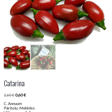
Catarina
Algne
Praegune
1,60
€
0,60
€
hind
hind
C. Annuum
oli:
on:
Päritolu: Mehhiko
1,60 €.
0,60 €.