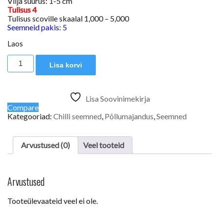
Vilja suurus: 1-5 cm
Tulisus 4
Tulisus scoville skaalal 1,000 – 5,000
Seemneid pakis: 5
Laos
Catarina
Lisa korvi
kogus
Lisa Soovinimekirja
Compare
Kategooriad:
Chilli seemned
,
Põllumajandus
,
Seemned
Arvustused (0)
Veel tooteid
Arvustused
Tooteülevaateid veel ei ole.