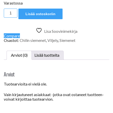
Varastossa
Primotalii
Lisää ostoskoriin
red
määrä
Lisa Soovinimekirja
Compare
Osastot:
Chilin siemenet
,
Viljely
,
Siemenet
Arviot (0)
Lisää tuotteita
Arviot
Tuotearvioita ei vielä ole.
Vain kirjautuneet asiakkaat -jotka ovat ostaneet tuotteen-
voivat kirjoittaa tuotearvion.