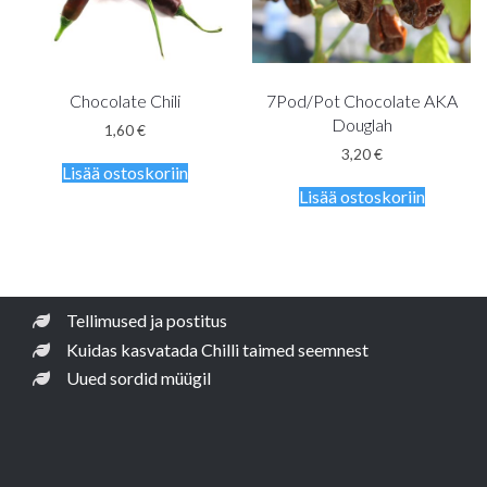
Chocolate Chili
7Pod/Pot Chocolate AKA
Douglah
1,60
€
3,20
€
Lisää ostoskoriin
Lisää ostoskoriin
Tellimused ja postitus
Kuidas kasvatada Chilli taimed seemnest
Uued sordid müügil