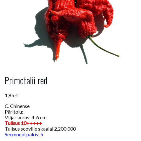
Primotalii red
1,85
€
C. Chinense
Päritolu:
Vilja suurus: 4-6 cm
Tulisus 10
+++++
Tulisus scoville skaalal 2,200,000
Seemneid pakis: 5