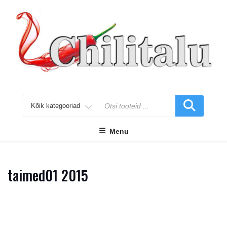
Skip
to
content
Search
for
Menu
taimed01 2015