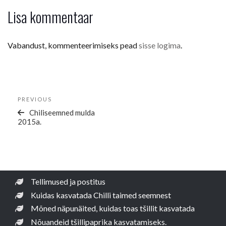
Lisa kommentaar
Vabandust, kommenteerimiseks pead
sisse logima
.
Navigeerimine
Previous
PREVIOUS
Post
Chiliseemned mulda
2015a.
Tellimused ja postitus
Kuidas kasvatada Chilli taimed seemnest
Mõned näpunäited, kuidas toas tšillit kasvatada
Nõuandeid tšillipaprika kasvatamiseks.