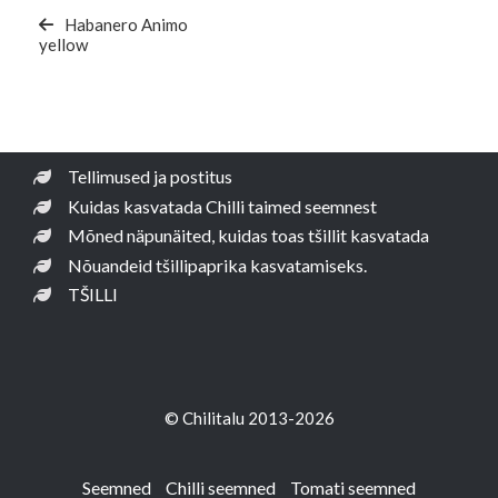
Post
Habanero Animo
yellow
Tellimused ja postitus
Kuidas kasvatada Chilli taimed seemnest
Mõned näpunäited, kuidas toas tšillit kasvatada
Nõuandeid tšillipaprika kasvatamiseks.
TŠILLI
© Chilitalu 2013-2026
Seemned
Chilli seemned
Tomati seemned