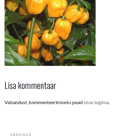
Lisa kommentaar
Vabandust, kommenteerimiseks pead
sisse logima
.
Navigeerimine
Previous
PREVIOUS