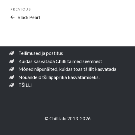
Navigeerimine
Previous
PREVIOUS
Post
Black Pearl
Tellimused ja postitus
Kuidas kasvatada Chilli taimed seemnest
Mõned näpunäited, kuidas toas tšillit kasvatada
Nõuandeid tšillipaprika kasvatamiseks.
TŠILLI
© Chilitalu 2013-2026