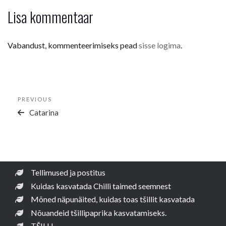
Lisa kommentaar
Vabandust, kommenteerimiseks pead
sisse logima
.
Navigeerimine
Previous
PREVIOUS
Post
Catarina
Tellimused ja postitus
Kuidas kasvatada Chilli taimed seemnest
Mõned näpunäited, kuidas toas tšillit kasvatada
Nõuandeid tšillipaprika kasvatamiseks.
TŠILLI