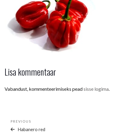
Lisa kommentaar
Vabandust, kommenteerimiseks pead
sisse logima
.
Navigeerimine
Previous
PREVIOUS
Post
Habanero red