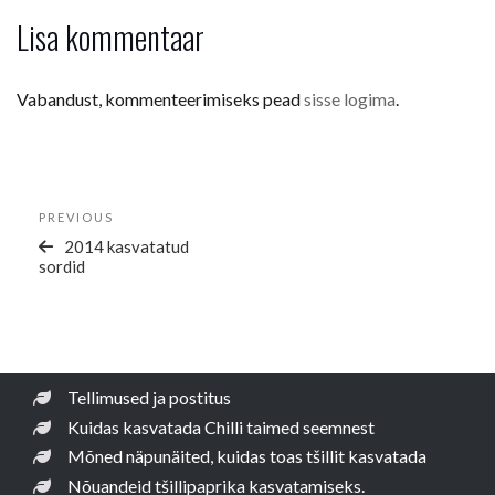
Lisa kommentaar
Vabandust, kommenteerimiseks pead
sisse logima
.
Navigeerimine
Previous
PREVIOUS
Post
2014 kasvatatud
sordid
Tellimused ja postitus
Kuidas kasvatada Chilli taimed seemnest
Mõned näpunäited, kuidas toas tšillit kasvatada
Nõuandeid tšillipaprika kasvatamiseks.