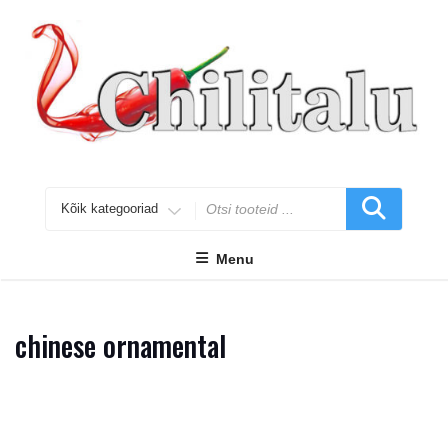
Skip
to
content
Search
for
Menu
chinese ornamental